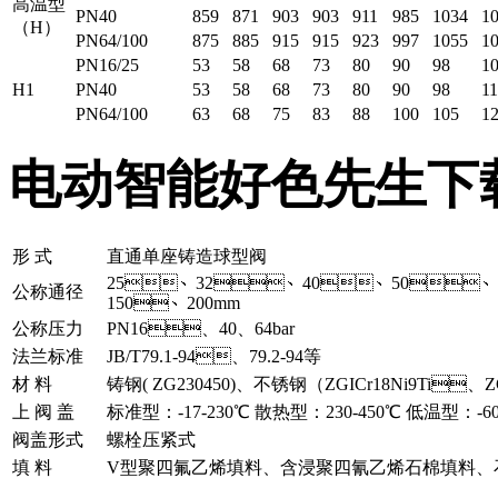
高温型
PN40
859
871
903
903
911
985
1034
1
（H）
PN64/100
875
885
915
915
923
997
1055
1
PN16/25
53
58
68
73
80
90
98
1
H1
PN40
53
58
68
73
80
90
98
1
PN64/100
63
68
75
83
88
100
105
1
电动智能好色先生下
形 式
直通单座铸造球型阀
25、32、40、50、6
公称通径
150、200mm
公称压力
PN16、40、64bar
法兰标准
JB/T79.1-94、79.2-94等
材 料
铸钢( ZG230450)、不锈钢（ZGICr18Ni9Ti、Z
上 阀 盖
标准型：-17-230℃ 散热型：230-450℃ 低温型：
阀盖形式
螺栓压紧式
填 料
V型聚四氟乙烯填料、含浸聚四氰乙烯石棉填料、石