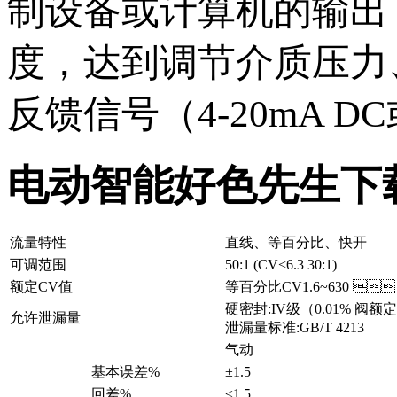
制设备或计算机的输出（4
度，达到调节介质压力
反馈信号（4-20mA DC或
电动智能好色先生下
流量特性
直线、等百分比、快开
可调范围
50:1 (CV<6.3 30:1)
额定CV值
等百分比CV1.6~630 
硬密封:IV级（0.01% 阀
允许泄漏量
泄漏量标准:GB/T 4213
气动
基本误差%
±1.5
回差%
≤1.5